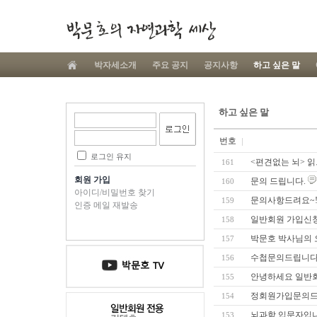
박자세소개
주요 공지
공지사항
하고 싶은 말
하고 싶은 말
번호
로그인 유지
<편견없는 뇌> 
161
회원 가입
문의 드립니다.
160
아이디/비밀번호 찾기
문의사항드려요~
159
인증 메일 재발송
일반회원 가입신
158
박문호 박사님의 오
157
수첩문의드립니다
156
안녕하세요 일반회
155
정회원가입문의드
154
뇌과학 입문자입니
153