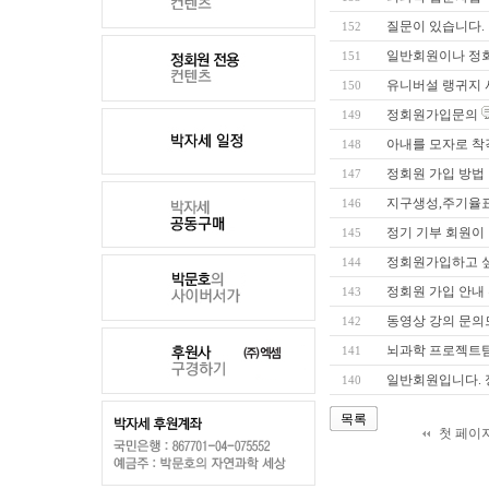
질문이 있습니다.
152
일반회원이나 정회
151
유니버설 랭귀지 
150
정회원가입문의
149
아내를 모자로 착
148
정회원 가입 방법
147
지구생성,주기율표
146
정기 기부 회원이
145
정회원가입하고 
144
정회원 가입 안내
143
동영상 강의 문의
142
뇌과학 프로젝트팀 -
141
일반회원입니다. 정
140
목록
첫 페이