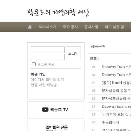
박자세소개
주요 공지
공지사항
하고 싶은 말
공동구매
번호
로그인 유지
Discovery Trails to
19
회원 가입
Discovery Trails t
18
아이디/비밀번호 찾기
[공구] Kandel 신경과
17
인증 메일 재발송
분자생물학 공동구
16
분자세포생물학 공동
15
Discovery trails 
14
'뇌과학의 모든 것'
13
주문합니다
12
임상신경해부학 공
11