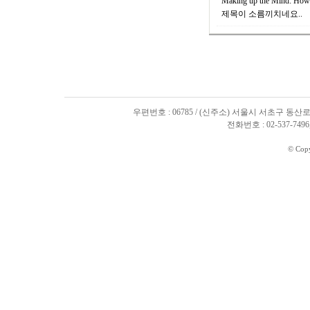
Making up the Mind: How 
제목이 소름끼치네요..
우편번호 : 06785 / (신주소) 서울시 서초구 동산로
전화번호 : 02-537-7496, 
© Cop