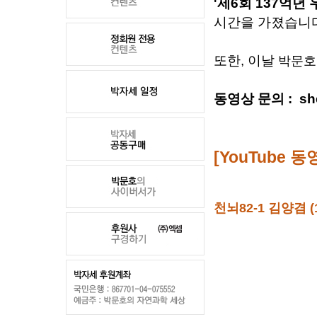
'
제6회 137억년
시간을 가졌습니
또한, 이날
박문호
동영상
문의 :
sh
[
YouTub
e
동
천뇌82-1 김양겸 (1