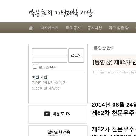
박자세소개
주요 공지
공지사항
하고 싶은 말
동영상 강의
[동영상] 제82차
로그인 유지
http://mhpark.or.kr/index.ph
회원 가입
아이디/비밀번호 찾기
인증 메일 재발송
2014년
08
월
24
제
82
차
천문우주
제
82
차
천문우주