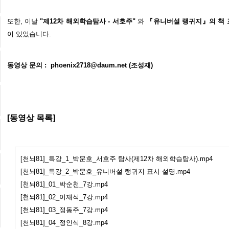
또한, 이날
"제12차 해외학습탐사 - 서호주"
와
『유니버설 랭귀지』의 책 
이 있었습니다.
동영상
문의 :
phoenix2718@daum.net (
조성재
)
[동영상
목록
]
[천뇌81]_특강_1_박문호_서호주 탐사(제12차 해외학습탐사).mp4
[천뇌81]_특강_2_박문호_유니버설 랭귀지 표시 설명.mp4
[천뇌81]_01_박순천_7강.mp4
[천뇌81]_02_이재석_7강.mp4
[천뇌81]_03_정동주_7강.mp4
[천뇌81]_04_정인식_8강.mp4