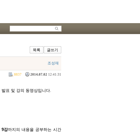
목록
글쓰기
조성재
8837
2014.07.02
12:41:31
임
발표 및 강의 동영상입니다.
 9강
까지의
내용
을
공부하는 시간