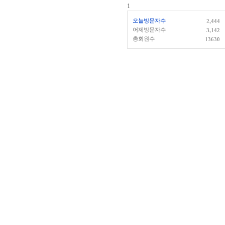
1
오늘방문자수
2,444
어제방문자수
3,142
총회원수
13630