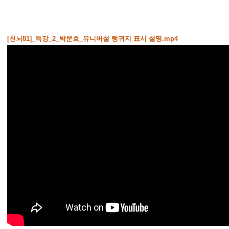
[천뇌81]_특강_2_박문호_유니버설 랭귀지 표시 설명.mp4