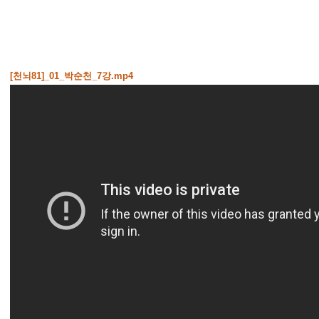
[천뇌81]_01_박순천_7강.mp4