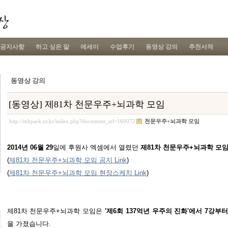
공지사항
하고 싶은 말
에세이
수업후기
동영상 강의
추천서적
동영상 강의
[동영상] 제81차 천문우주+뇌과학 모임
http://mhpark.or.kr/index.php?document_srl=160072
천문우주+뇌과학 모임
2014년
0
6
월
29
일에
후원사
엑셈에서
열렸던
제
81
차
천문우주
+
뇌과학
모
(
제
81
차
천문우주
+
뇌과학
모임 공지 Link
)
(
제
81
차
천문우주
+
뇌과학
모임
현장스케치
Link
)
제
81
차
천문우주
+
뇌과학
모임은
'
제6회 137억년
우주의
진화'에서
7강부터
을 가졌습니다
.