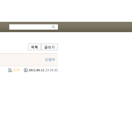
목록
글쓰기
신양수
9747
2012.06.12
23:10:35
자