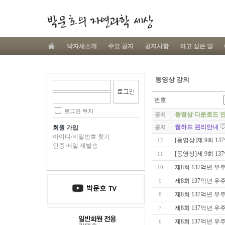
박자세소개
주요 공지
공지사항
하고 싶은 말
동영상 강의
번호
로그인 유지
동영상 다운로드 
공지
웹하드 괸리안내
회원 가입
공지
아이디/비밀번호 찾기
[동영상]제 9회 13
12
인증 메일 재발송
[동영상]제 9회 1
11
제8회 137억년 우주
10
제8회 137억년 우
9
제8회 137억년 우주의 진
8
제8회 137억년 우주의
7
제8회 137억년 우주
6