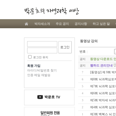
박자세소개
주요 공지
공지사항
하고 싶은 말
동영상 강의
번호
로그인 유지
동영상 다운로드 
공지
웹하드 괸리안내
회원 가입
공지
아이디/비밀번호 찾기
[동영상] 제 9회 
7
인증 메일 재발송
제8회 뇌과학심포
6
제7회 뇌과학 심포
5
제6회 뇌과학 심포
4
제5회 박자세 뇌
3
제4회 뇌과학 심포
2
제3회 백북스 뇌.
1