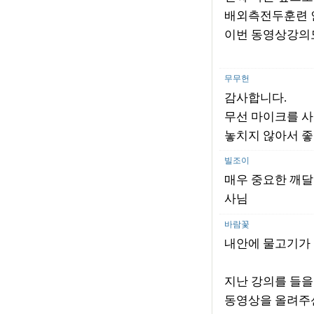
배외측전두훈련 
이번 동영상강의도
무무헌
감사합니다.
무선 마이크를 
놓치지 않아서 좋
빌조이
매우 중요한 깨달음을
사님
바람꽃
내안에 물고기가 있
지난 강의를 들을
동영상을 올려주