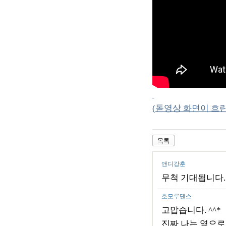
(돋영상 화면이 흐린
목록
앤디강훈
무척 기대됩니다.
호모루댄스
고맙습니다. ^^*
진짜 나는 옆으로