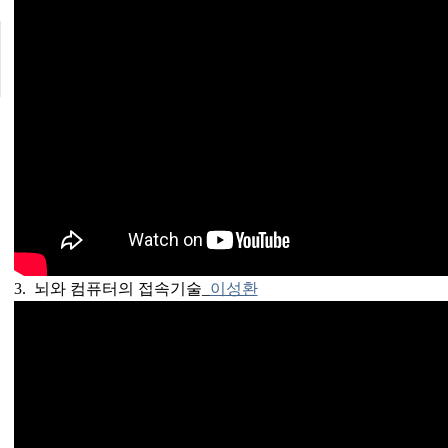
3. 뇌와 컴퓨터의 접속기술_
이성환