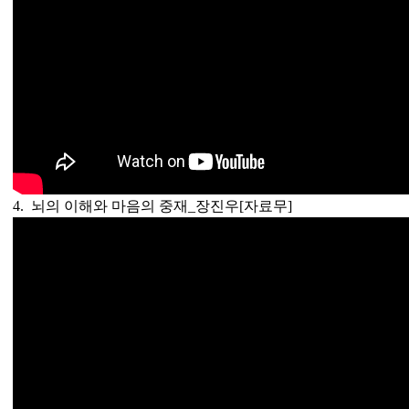
4. 뇌의 이해와 마음의 중재_장진우
[자료무]