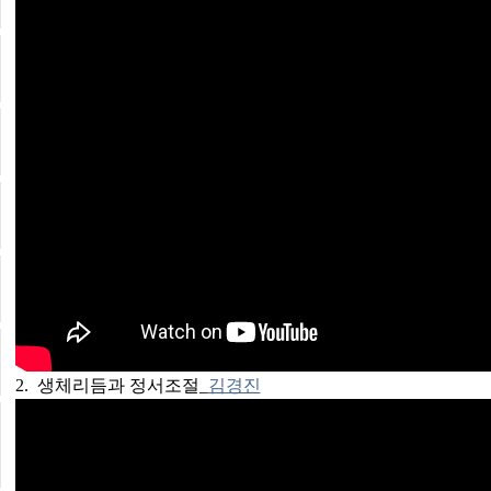
2. 생체리듬과 정서조절_
김경진