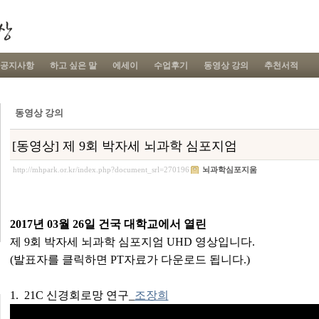
공지사항
하고 싶은 말
에세이
수업후기
동영상 강의
추천서적
동영상 강의
[동영상] 제 9회 박자세 뇌과학 심포지엄
http://mhpark.or.kr/index.php?document_srl=270196
뇌과학심포지움
2017년 03월 26일 건국 대학교에서
열린
제 9회 박자세 뇌과학 심포지엄 UHD
영상입니다.
(발표자를 클릭하면 PT자료가 다운로드 됩니다.)
1. 21C 신경회로망 연구_
조장희