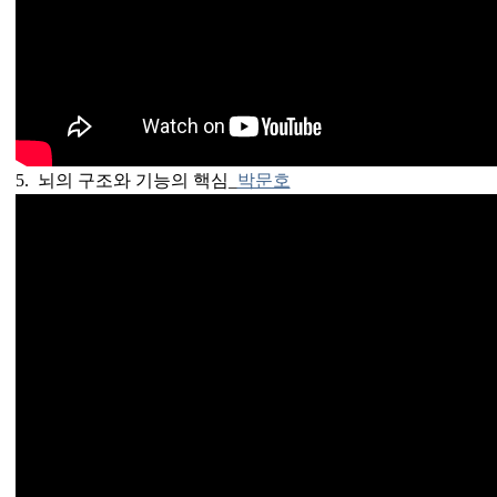
5. 뇌의 구조와 기능의 핵심_
박문호