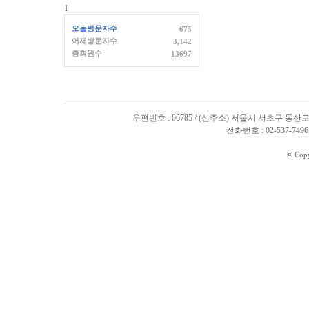
1
오늘방문자수
675
어제방문자수
3,142
총회원수
13697
우편번호 : 06785 / (신주소) 서울시 서초구 동산로
전화번호 : 02-537-7496, 
© Cop