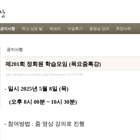
공지사항
하고 싶은 말
에세이
수업후기
동영상 강의
추천서적
공지사항
제201회 정회원 학습모임 (목요줌특강)
http://mhpark.or.kr/index.php?document_srl=523798
-
일시
2025
년 5
월 8
일
(
목
)
(
오후 8
시
00
분
~ 10
시
30
분
)
-
참여방법
:
줌 영상 강의로 진행