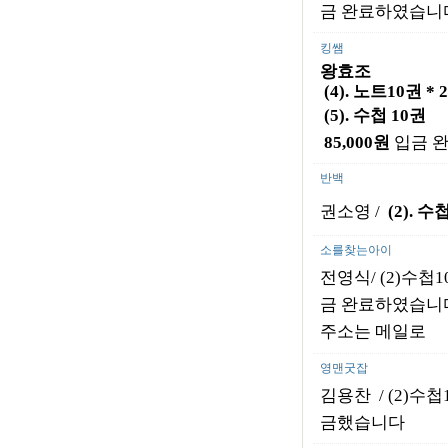
금 완료하였습니
킹쌤
왕효조
(4). 노트10권 *
(5). 수첩 10권
85,000원
입금 완
반백
권소영 /
(2).
수
소를찾는아이
전영식/ (2)수첩1
금 완료하였습니
주소는 메일로
영맨굿잡
김용찬 / (2)수첩
금했습니다