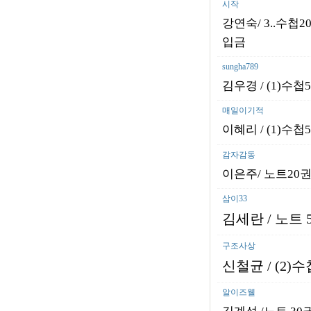
시작
강연숙/ 3..수첩20
입금
sungha789
김우경 / (1)수첩5
매일이기적
이혜리 / (1)수첩5
감자감동
이은주/ 노트20권/
삼이33
김세란
/
노트 
구조사상
신철균
/ (2)
수
알이즈웰