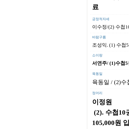
료
긍정적자세
이수정/(2) 수첩1
바람구름
조성익. (1) 수첩5
소이랑
서연주/ (1)
수첩
5
육동일
육동일
/ (2)
수첩
정어리
이정원
(2).
수첩
10
105,000원