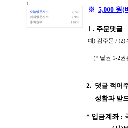
1
※
5,000 
오늘방문자수
2,746
어제방문자수
2,999
총회원수
13630
Ⅰ
.
주문댓글
예)
김주문
/ (2)
(*
낱권
1-2
권
2. 댓글 적어
성함과 받으시
*
입금계좌
: