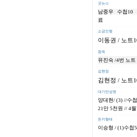
굿뉴스
남중우 수첩10 노트
료
소금인형
이동권
/
노트1
참쑥
유진숙 /4번 노트 1
김현정
김현정
/ 노트1
대기만성맨
양대현/ (3) //수
21만 5천원 // 
돈키형태
이승형 / (1)수첩