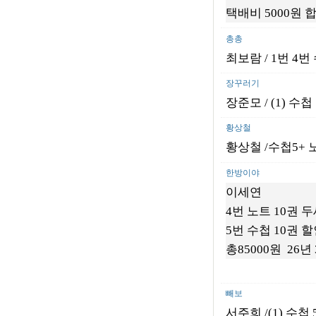
택배비 5000원 
총총
최보람 / 1번 4번
장꾸러기
장준모 / (1) 수첩
황상철
황상철 /수첩5+ 노
한방이야
이세연
4번 노트 10권 
5번 수첩 10권 
총85000원 26년
빼보
서주희 /(1) 수첩 