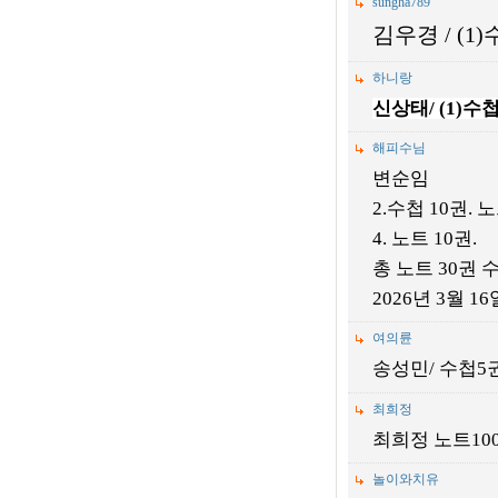
sungha789
김우경
/ (1)
하니랑
신상태
/ (1)
수
해피수님
변순임
2.수첩 10권. 
4. 노트 10권.
총 노트 30권 수
2026년 3월 1
여의륜
송성민/ 수첩5권,
최희정
최희정 노트100
놀이와치유