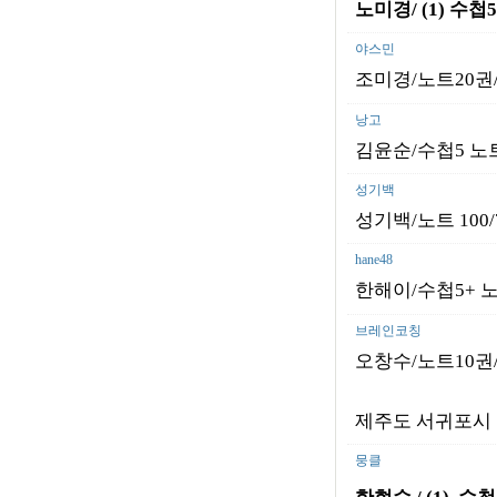
노미경/ (1)
수첩5
야스민
조미경/노트20권/
낭고
김윤순/수첩5 노트
성기백
성기백/노트 100/
hane48
한해이/수첩5+ 노
브레인코칭
오창수/노트10권/
제주도 서귀포시 
뭉클