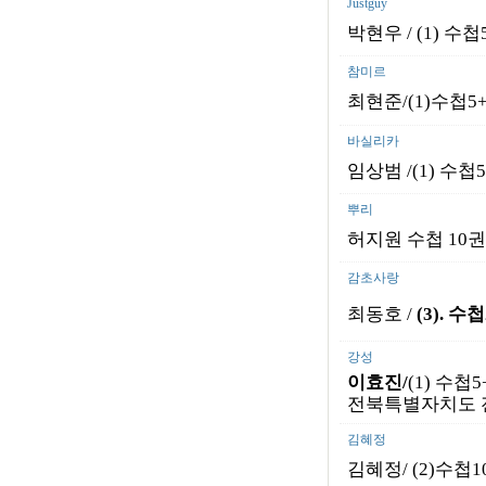
Justguy
박현우 /
(1) 수첩
참미르
최현준/(1)수첩5+
바실리카
임상범 /(1) 수첩
뿌리
허지원 수첩 10권
감초사랑
최동호 /
(3).
수첩
강성
이효진/
(1) 수첩
전북특별자치도 전
김혜정
김혜정/ (2)수첩1