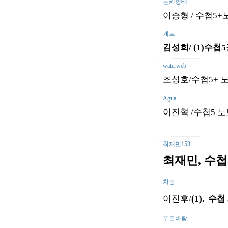
돈키형태
이승형 / 수첩5+노트
게르
김성희/ (1)
수첩
5
waterweb
조성호/수첩5+ 노트
Agua
이진혁 /수첩5 노트
최재민153
최재민,
수첩5
차붕
이진후/
(1).
수첩
푸른바람