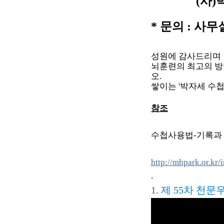
(사)
*
문의
:
사무
성원에 감사드리며
뇌훈련의 최고의 
오
.
쌓이는
'
박자세 수
참조
수첩사용법-기록과
http://mhpark.or.k
.
1. 제 55차 천