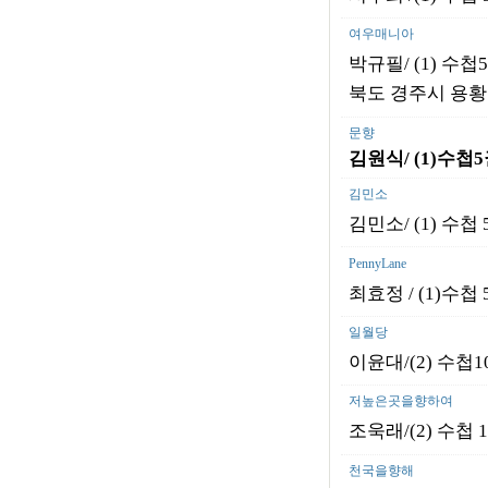
여우매니아
박규필/
(1) 수첩
북도 경주시 용황로
문향
김원식
/ (1)
수첩
5
김민소
김민소/ (1) 수첩 
PennyLane
최효정 / (1)수첩
일월당
이윤대/(2) 수첩1
저높은곳을향하여
조욱래/(2) 수첩 1
천국을향해