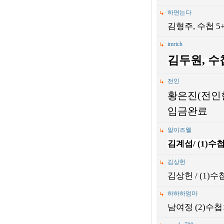
하면는다
김형주, 수첩 5+
imrich
김두원,
수
전인
황은진(전인
입금완료
알이즈웰
김계섭/ (1)
수
김상헌
김상헌 / (1)
하하하엄마
남여정 (2)수첩1