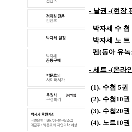
- 낱권 -(현장 
박자세 수 첩
박자세 노 트
펜
(
동아 유녹
-
세트
-(
온라인
(1).
수첩
5
(2).
수첩
10
권
(3).
수첩
20
권
(4). 노트10권 