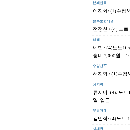
본래면목
이진화/ (1)수첩
본수호한의원
전정헌 / (4) 노
해해
이협 / (4)노트10권
송비 5,000원 = 1
수평선77
허진혁 / (1)수첩
생명력
류지미
(4). 노
일
입금
무릎어깨
김민석/ (4)노트 
제세현