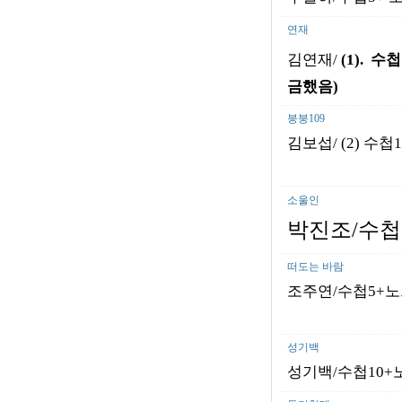
연재
김연재/
(1).
수
금했음)
붕붕109
김보섭/ (2) 수첩
소울인
박진조/수첩5
떠도는 바람
조주연/수첩5+노트
성기백
성기백/수첩10+노트