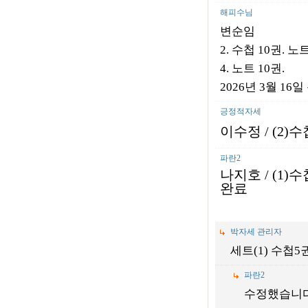
해피수님
변순임
2. 수첩 10권. 노
4. 노트 10권.
2026년 3월 16
긍정적자세
이수정
/ (2)
수
파란2
나지호
/ (1)
수첩
완료
박자세 관리자
세트(1) 수첩
파란2
수정했습니