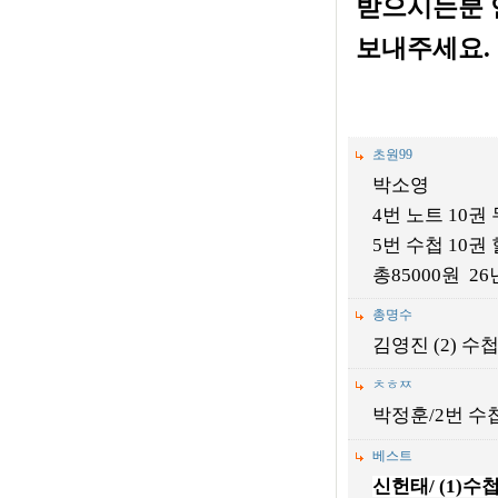
받으시는분 
보내주세요
.
초원99
박소영
4번 노트 10권
5번 수첩 10
총85000원 2
총명수
김영진 (2) 수첩1
ㅊㅎㅉ
박정훈/2번 수첩
베스트
신헌태
/ (1)
수