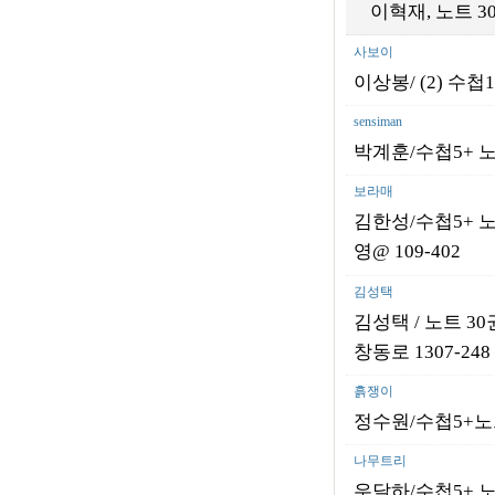
이혁재, 노트 3
사보이
이상봉/ (2) 수첩
sensiman
박계훈/수첩5+ 노트
보라매
김한성/
수첩5+ 노
영@ 109-402
김성택
김성택 / 노트 30권
창동로 1307-248
흙쟁이
정수원/수첩5+노트1
나무트리
우달하/수첩5+ 노트