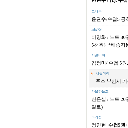
한현수 / (1).
수
고나수
윤관수/수첩5 공책1
mh2754
이명화 / 노트 30권
5천원} *배송지는 
시골미야
김정미/ 수첩 5권,
시골미야
주소 부산시 기장
가을하늘21
신은실 / 노트 20권
일로)
바리정
정민현 수
첩
5
권