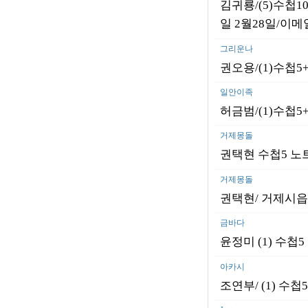
김귀룡/(5)수첩10
일 2월28일/이
그리운나
권오용/(1)
수첩5+
일안이족
허금범/(1)수첩5
거제몽돌
권택현 수첩5 노트
거제몽돌
권택현/ 거제시읍
금바다
윤정미 (1) 수첩
아카시
조연부/ (1) 수첩