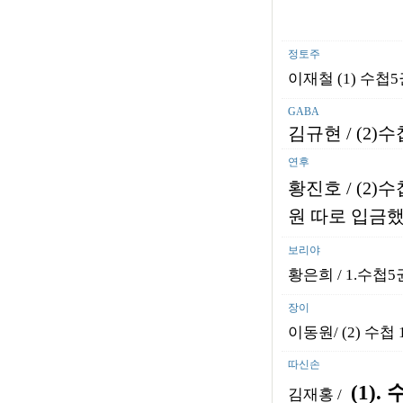
정토주
이재철 (1) 수첩5
GABA
김규현
/ (2)
수
연후
황진호
/ (2)
수
원 따로 입금
보리야
황은희 / 1.수첩5
장이
이동원/ (2) 수첩
따신손
(1).
김재홍 /