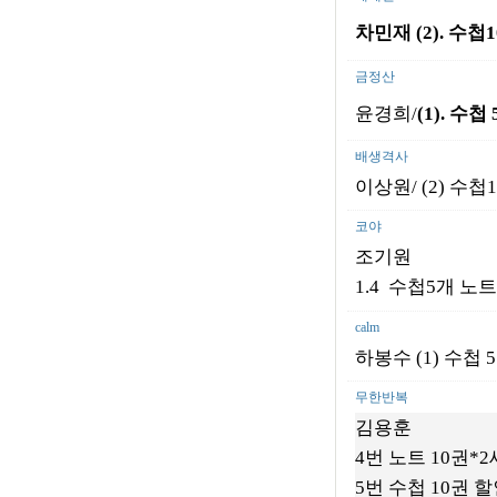
차민재 (2).
수첩
1
금정산
윤경희/
(1).
수첩
배생격사
이상원/
(2) 수첩
코야
조기원
1.4 수첩5개 노
calm
하봉수 (1) 수첩 5
무한반복
김용훈
4번 노트 10권*
5번 수첩 10권 