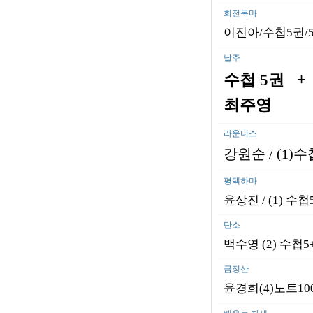
회전목마
이진아/수첩5권/5
날주
수첩
5
권
+
최주영
라운더스
강원순
/ (1)
수
평택하마
윤상진 / (1) 수
단소
백수영 (2) 수첩5
금정산
윤경희(4)노트10