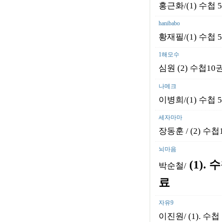
홍근화/(1) 수첩 5
hanibabo
황재필/(1) 수첩 5
1해모수
심원 (2) 수첩10
나메크
이병희/(1) 수첩 5
세자마마
장동훈 / (2) 수첩
뇌마음
(1).
수
박순철/
료
자유9
이진원/ (1). 수