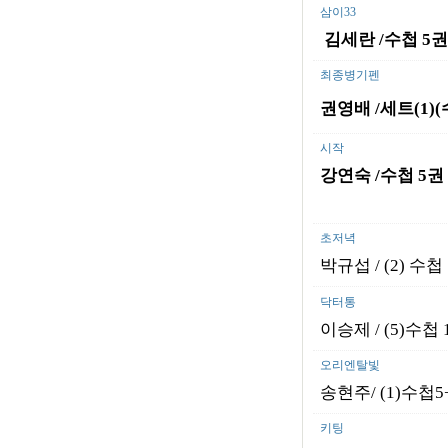
삼이33
김세란 /
수첩
5
최종병기펜
권영배 /세트(1)(
시작
강연숙 /
수첩
5
권
초저녁
박규섭 / (2) 수첩 
닥터통
이승제 / (5)수첩 
오리엔탈빛
송현주/ (1)수첩5
키팅