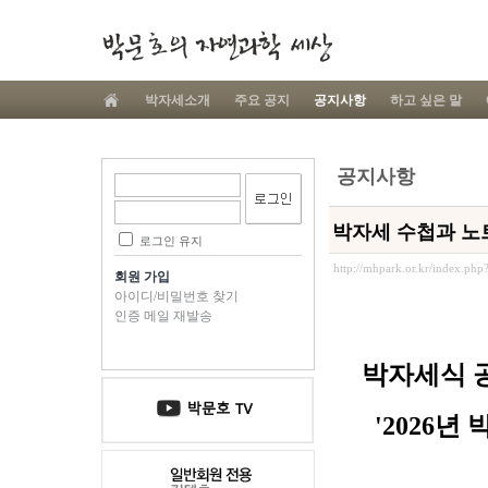
박자세소개
주요 공지
공지사항
하고 싶은 말
공지사항
박자세 수첩과 노
로그인 유지
http://mhpark.or.kr/index.ph
회원 가입
아이디/비밀번호 찾기
인증 메일 재발송
박자세식 공
'2026년
박