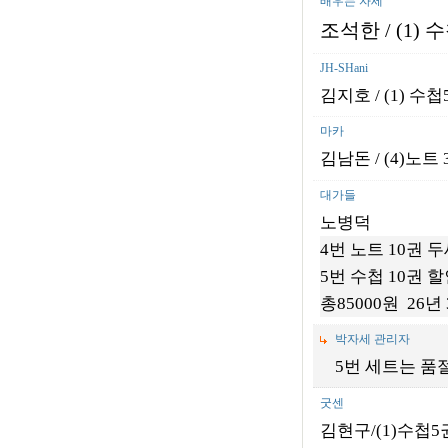
배우는 자세
조석한
/ (1)
수
JH-SHani
김지호 / (1) 수첩
마카
김남돈 / (4)노트 30
대가들
노병덕
4번 노트 10권 
5번 수첩 10권 
총85000원 26
박자세 관리자
5번 세트는 품
굿센
김현구/(1)수첩5권