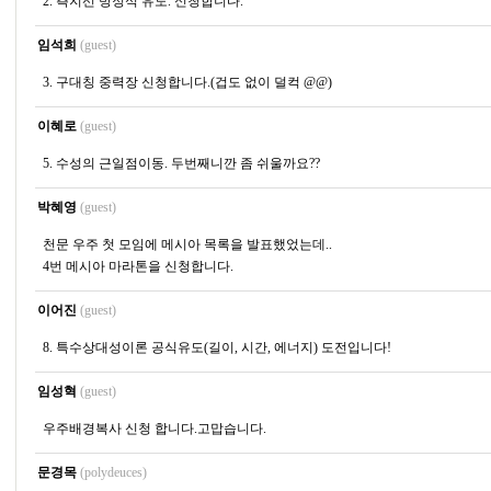
2. 측지선 방정식 유도. 신청합니다.
임석희
(guest)
3. 구대칭 중력장 신청합니다.(겁도 없이 덜컥 @@)
이혜로
(guest)
5. 수성의 근일점이동. 두번째니깐 좀 쉬울까요??
박혜영
(guest)
천문 우주 첫 모임에 메시아 목록을 발표했었는데..
4번 메시아 마라톤을 신청합니다.
이어진
(guest)
8. 특수상대성이론 공식유도(길이, 시간, 에너지) 도전입니다!
임성혁
(guest)
우주배경복사 신청 합니다.고맙습니다.
문경목
(polydeuces)