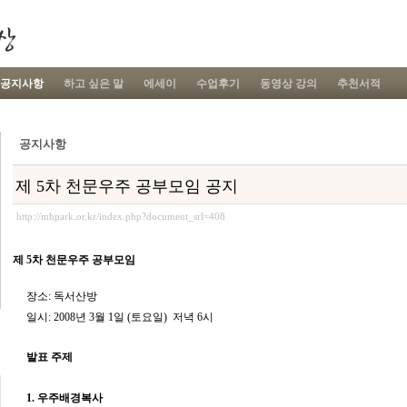
공지사항
하고 싶은 말
에세이
수업후기
동영상 강의
추천서적
공지사항
제 5차 천문우주 공부모임 공지
http://mhpark.or.kr/index.php?document_srl=408
제 5차 천문우주 공부모임
장소: 독서산방
일시: 2008년 3월 1일 (토요일) 저녁 6시
발표 주제
1. 우주배경복사