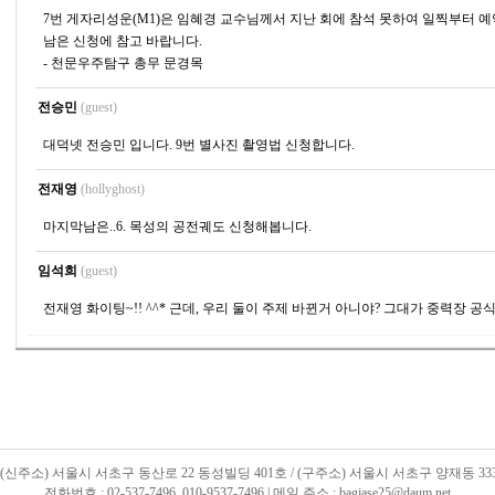
7번 게자리성운(M1)은 임혜경 교수님께서 지난 회에 참석 못하여 일찍부터 예
남은 신청에 참고 바랍니다.
- 천문우주탐구 총무 문경목
전승민
(guest)
대덕넷 전승민 입니다. 9번 별사진 촬영법 신청합니다.
전재영
(hollyghost)
마지막남은..6. 목성의 공전궤도 신청해봅니다.
임석희
(guest)
전재영 화이팅~!! ^^* 근데, 우리 둘이 주제 바뀐거 아니야? 그대가 중력장 공
 / (신주소) 서울시 서초구 동산로 22 동성빌딩 401호 / (구주소) 서울시 서초구 양재동 33
전화번호 : 02-537-7496, 010-9537-7496 | 메일 주소 : bagjase25@daum.net