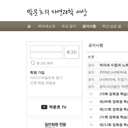
박자세소개
주요 공지
공지사항
하고 싶은 말
공지사항
번호
로그인 유지
박자세 수첩과 노
공지
2019년 (사)박자
회원 가입
공지
아이디/비밀번호 찾기
(사)박자세, 지정
공지
인증 메일 재발송
공익사단법인 '박문
공지
219회 정회원 학
63
제209회 정회원 
62
제235회 정회원 
61
231회 정회원 학
60
제213회 정회원 
59