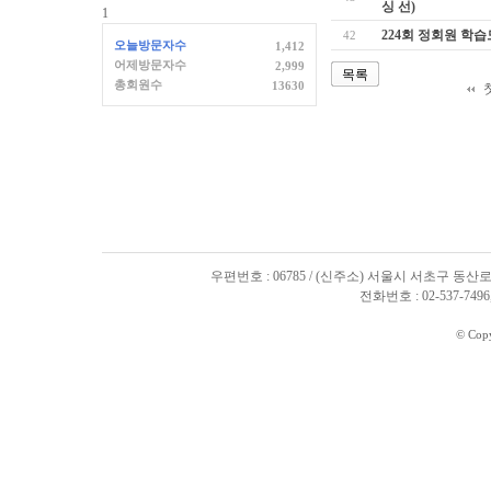
싱 선)
1
224회 정회원 학
42
오늘방문자수
1,412
어제방문자수
2,999
목록
총회원수
13630
우편번호 : 06785 / (신주소) 서울시 서초구 동산로
전화번호 : 02-537-7496, 
© Cop