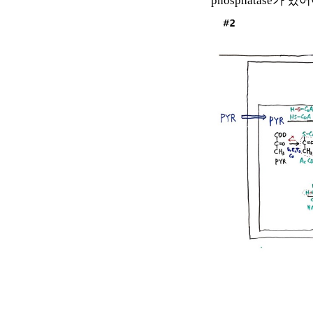
phosphatase
가 있어