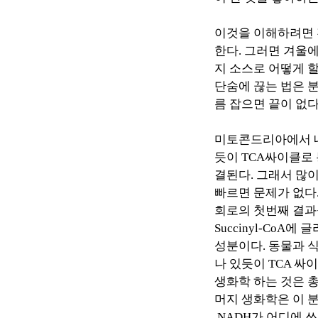
이것을 이해하려면
한다
.
그러면 겨울에
지 소스로 어떻게 
단숨에 끊는 법은 
름 잡으면 끝이 없
미토콘드리아에서 
듯이
TCA
싸이클로
결된다
.
그래서 많이
빠르면 문제가 없다
회로의 첫번째 결
Succinyl-CoA
에 글
성분이다
.
동물과 식
나 있듯이
TCA
싸이
생화학 하는 것은 
머지 생화학은 이 
NADH
가 어디에 