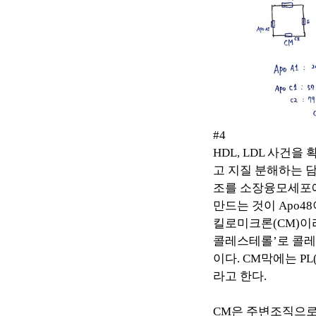
#4
HDL, LDL
사건을 
고 지질 분해하는 
조를 소장융모세포
만드는 것이
Apo48
킬로미크론
(CM)
이
콜레스테롤
’
로 콜
이다
. CM
막에는
PL(
라고 한다
.
CM
은 주변조직으로