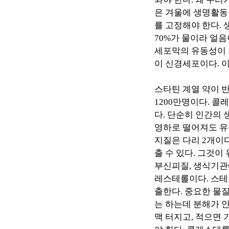
은 겨울에 생명활동
를 고정해야 한다
.
70%
가 물이라 얼음
세포막의 유동성이 
이 신경세포이다
.
이
스타틴 계열 약이 
1200
만명이다
.
콜레
다
.
단순히 인간의 
영하로 떨어져도 유
지질은 다리
2
개이
출 수 있다
.
그것이 
부신피질
,
생식기관
레스테롤이다
.
스테
출한다
.
중요한 물
는 하는데 분해가 
맥 터지고
,
적으면 