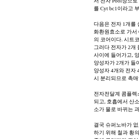
서 전자
Pool
장으로
를
Cyt bc1
이라고 
다음은 전자
1
개를
화환원효소로 가서
의 코어이다
.
시트코
그러다 전자가
2
개
사이에 들어가고
,
양성자가
2
개가 들
양성자
4
개와 전자
시 분리되므로 촉매
전자전달계 콤플렉
되고
,
호흡에서 산
소가 물로 바뀌는 
결국 슈퍼노바가 없
하기 위해 철과 황