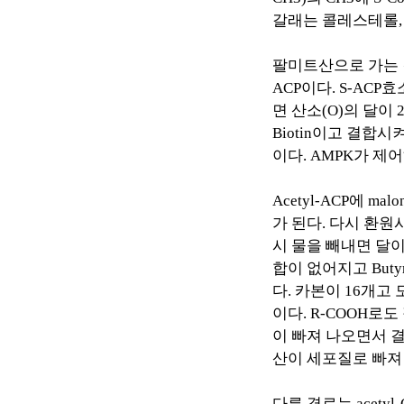
갈래는 콜레스테롤
팔미트산으로 가는
ACP
이다
. S-ACP
효
면 산소
(O)
의 달이
Biotin
이고 결합시
이다
. AMPK
가 제
Acetyl-ACP
에
malo
가 된다
.
다시 환원
시 물을 빼내면 달
합이 없어지고
Buty
다
.
카본이
16
개고 
이다
. R-COOH
로도
이 빠져 나오면서 
산이 세포질로 빠져
다른 경로는
acetyl