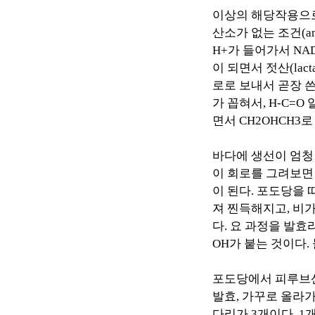
이상의 해당작용으
산소가 없는 조건
(a
H+
가 들어가서
NA
이 되면서 젓산
(lact
로로 보내서 곧장 
가 꼽혀서
, H-C=O
면서
CH2OHCH3
로
바다에 생선이 엄청
이 회로를 그려보면
이 된다
.
포도당을 
져 찐득해지고
,
비가
다
.
요 과정을 발효
OH
가 붙는 것이다
.
포도당에서 피루브
발효
,
가꾸로 올라가
다리가
3
개이다
. 1
개