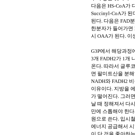
다음은
HS-CoA
가 
Succinyl-CoA
가 된
된다
.
다음은
FAD
분
한분자가 들어가면
시
OAA
가 된다
.
이
G3P
에서 해당과정
3
개
FADH2
가
1
개 
온다
.
따라서 글루
면 팔미트산을 분
NADH
와
FADH2
비
이유이다
.
지방을 
가 떨어진다
.
그러면
날 때 정해져서 다
만에 스톱해야 한다
원으로 쓴다
.
입시철
에너지 공급해서 시
이 단 것을 좋아하