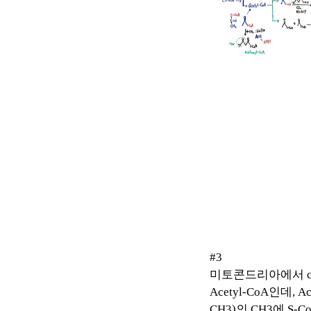
#3
미토콘드리아에서
c
Acetyl-CoA
인데
, A
CH3)
의
CH3
에
S-C