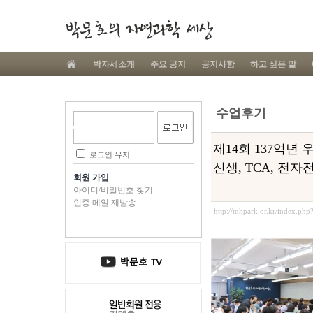
박자세소개
주요 공지
공지사항
하고 싶은 말
수업후기
제14회 137억년 우
로그인 유지
신생, TCA, 전
회원 가입
아이디/비밀번호 찾기
인증 메일 재발송
http://mhpark.or.kr/index.ph