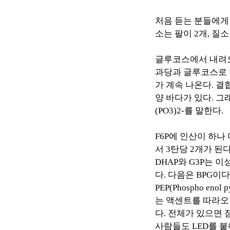
처음 듣는 분들에게
소는 팔이
2
개
,
질소
글루코스에서 내려
과당과 글루코스로
가 계속 나온다
.
결
양 바다가 있다
.
그
(PO3)2-
를 말한다
.
F6P
에 인산이 하나
서
3
탄당
2
개가 된
DHAP
와
G3P
는 이
다
.
다음은
BPG
이다
PEP(Phospho enol p
는 액센트를 따라오
다
.
전체가 있으면 
사람들도
LED
를 붙