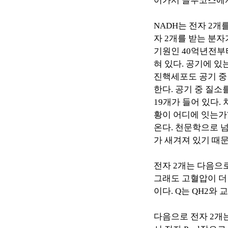
어가서 글루코스에
NADH
는 전자
2
개
자
2
개를 받는 분자
기원인
40
억년전부터
혀 있다
.
공기에 있
진핵세포도 공기 중
한다
.
공기 중 질소
19
개가 들어 있다
.
황이 어디에 잇는가
온다
.
천문학으로 
가 새겨져 있기 때
전자
2
개는 다음으
그래도 고혈압이 더
이다
. Q
는
QH2
와 
다음으로 전자
2
개는