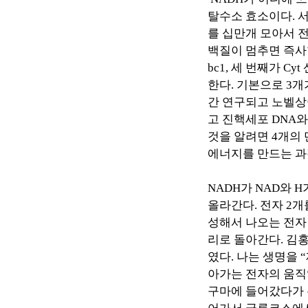
탈수소 효소이다
.
를 십만개 모아서 
백질이 멈추면 즉
bc1,
세 번째가
Cyt
한다
.
기본으로
3
개
간 연구되고 노벨
고 진핵세포
DNA
와
것을 알려면
4
개의 
에너지를 만드는 
NADH
가
NAD
와
H
올라간다
.
전자
2
개
성해서 나오는 전
리로 돌아간다
.
김홍
였다
.
나는 생명을
“
아가는 전자의 움직
구마에 들어갔다가 