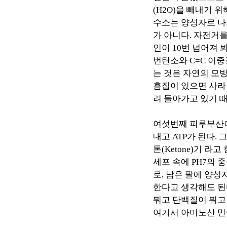
(H2O)
을 빼내기 위
수소는 양성자로 
가 아니다
.
자전거를
인이
10
번 넘어져 
번탄소와
C=C
이중
는 것은 자연의 모
흠집이 있으면 사
려 돌아가고 있기 
여섯번째 피루부산
내고
ATP
가 된다
.
톤
(Ketone)
기 라고 
세포 속에
PH7
의 
로
,
남은 팔에 양성
한다고 생각해도 된
뭐고 단백질이 뭐고
여기서 아미노산 