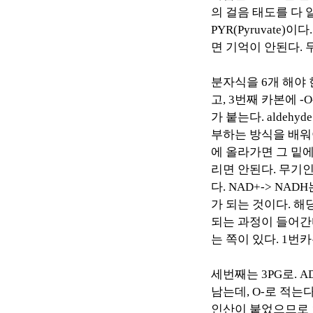
의 걸음 태도를 다 
PYR(Pyruvate)
이다
면 기억이 안된다
.
분자식을
6
개 해야
고
, 3
번째 카본에
-O
가 붙는다
. aldehyde
부하는 방식을 배워
에 올라가면 그 밑
리면 안된다
.
무기
다
. NAD+-> NADH
가 되는 것이다
.
해
되는 과정이 들어간
는 쪽이 있다
. 1
번카
세번째는
3PG
로
. A
남는데
, O-
로 적는
인산이 붙었으므로