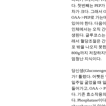
다
.
첫번째는
PEP
가
차가 크다
.
그래서
OAA->PEP
로 가는
있어야 한다
.
다음
인체에서는 오직 간
생된다
.
글루코스는 
래서 혈당조절은 간
포 밖을 나오지 못
800g
까지 저장하지
엄청난 지식이다
.
당신생
(Gluconeogen
가
?
틀렸다
.
어쩻든 
일주일 굶었을 때 
들어가고
, OAA -> 
다
.
기존 효소작용의
다
. Phosphatase
이