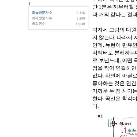
1
단
1
분은 까무러칠 
오늘방문자수
3,176
과 거의 같다는 결
어제방문자수
2,999
총회원수
13630
박자세 그림의 대원
지 않는다
.
따라서 
인데
,
뉴턴이 만유인
각벡터로 분해하는데
로 보낸느데
,
어떤 
점을 찍어 연결하면
없다
.
자연에 아날
좋아하는 것은 인간
가까운 두 점 사이
한다
.
곡선은 착각
다
.