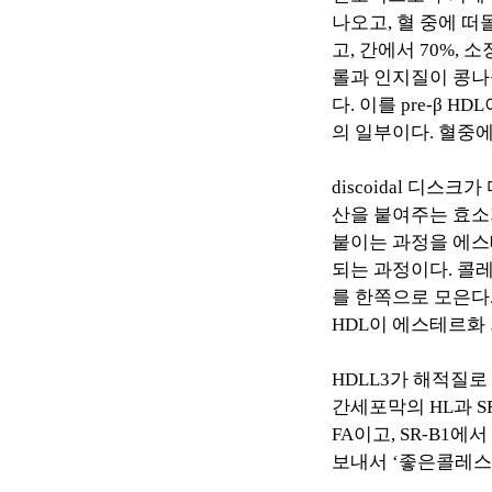
나오고
,
혈 중에 
고
,
간에서
70%,
소
롤과 인지질이 콩나
다
.
이를
pre-
β
HDL
의 일부이다
.
혈중에
discoidal
디스크가 
산을 붙여주는 효소
붙이는 과정을 에
되는 과정이다
.
콜레
를 한쪽으로 모은다
HDL
이 에스테르화
HDLL3
가 해적질로
간세포막의
HL
과
S
FA
이고
, SR-B1
에서
보내서
‘
좋은콜레스