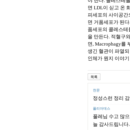
야 한다
.
콜레스테롤
면
LDL
이 싣고 온
피세포의 사이공간
면 거품세포가 된다
품세포의 콜레스테롤
을 만든다
.
적혈구와
면
, Macrophagy
를 
생긴 혈관이 파열되
인체가 뭔지 이야기 
목록
천문
정성스런 정리 
폴리아데스
풀레님 수고 많으
늘 감사드립니다.