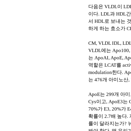
다음은
VLDL
이
LD
이다
. LDL
과
HDL
간
서
HDL
로 보내는 
하게 하는 효소가
C
CM, VLDL IDL, LD
VLDL
에는
Apo100,
는
ApoAI, ApoE, Ap
역할은
LCAT
를
acti
modulation
한다
. A
는
476
개 아미노산
,
ApoE
는
299
개 아미
Cys
이고
, ApoE3
는
70%
가
E3, 20%
가
E
확률이
2.7
배 높다
.
률이 달라지는가
?
봐야 한다
.
왜 우리