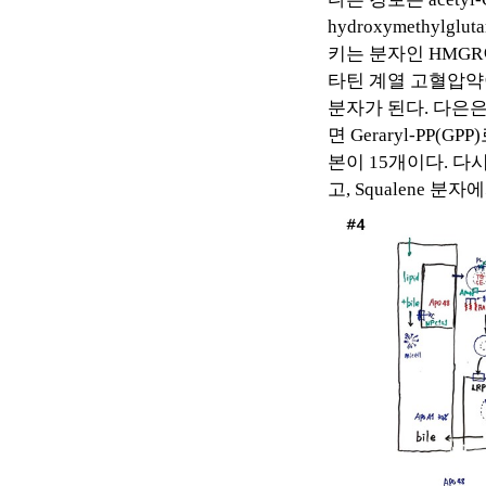
hydroxymethylglut
키는 분자인
HMGR
타틴 계열 고혈압
분자가 된다
.
다은은
면
Geraryl-PP(GPP)
본이
15
개이다
.
다
고
, Squalene
분자