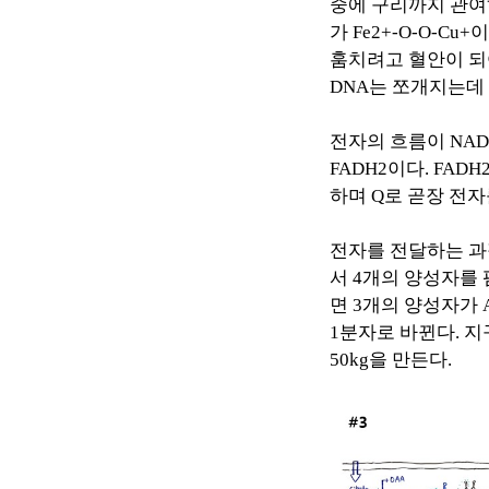
중에 구리까지 관
가
Fe2+-O-O-Cu+
이
훔치려고 혈안이 되
DNA
는 쪼개지는데
전자의 흐름이
NAD
FADH2
이다
. FADH
하며
Q
로 곧장 전자
전자를 전달하는 
서
4
개의 양성자를
면
3
개의 양성자가
1
분자로 바뀐다
.
지
50kg
을 만든다
.