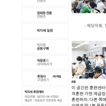
#0
이 공간은 훈련센
격훈련 가면 계급장
훈련하자
.
다른 쪽
수에게 딱
1
분 운동