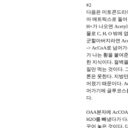
#2
다음은 미토콘드리
아 매트릭스로 들
H+
가 나오면
Acety
물로
C, H, O
밖에 
군할아버지라면
Ac
-> AcCoA
로 넘어
가 나는 황을 붙여
한 지식이다
.
절벽을
질만 먹는 것이다
.
론은 못한다
.
지방만
어졌기 때문이다
. 
어가기에 글루코스를
다
.
OAA
분자에
AcCOA
H2O
를 빼냈다가 
꾸어 놓은 것이다
.