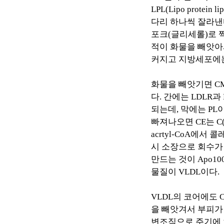
LPL(Lipo protein lip
다리 하나씩 잘라낸
포크
(
글리세롤
)
로 
적이 화물을 빼앗아
커지고 지방세포에
화물을 빼앗기면
C
다
.
간에는
LDLR
과
되는데
,
막에는
PL
빠져나오면
CE
는
C
acrtyl-CoA
에서 콜
시 소장으로 회수가
만드는 것이
Apo10
물질이
VLDL
이다
.
VLDL
의 코어에도
을 빼앗겨서 부피가
변조직으로 주기에