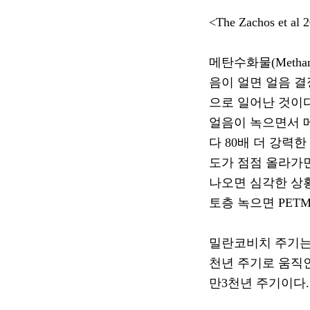
<The Zachos et al 
메탄수화물
(Methan
음이 얼면 얼음 
으로 일어난 것이
얼음이 녹으면서 
다
80
배 더 강력
도가 점점 올라가
나오면 심각한 상
토층 녹으면
PET
밀란코비치 주기
천년 주기로 움직
만
3
천년 주기이다
.