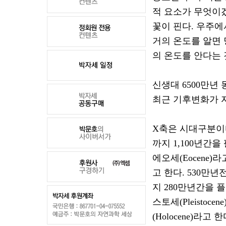
적 요소가 무엇이
꽃이 핀다
.
우주에
거의 온도를 알면
의 온도를 안다는 
신생대
6500
만년 
최근 기후변화가 
X
축은 시대구분이
까지
1,100
년간을
에오세
(Eocene)
라
고 한다
. 530
만년
지
280
만년간을 
스토세
(Pleistocene
(Holocene)
라고 한