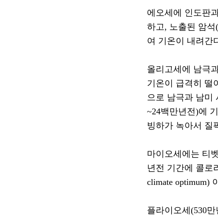
에오세에 인도판과
하고
,
노출된 암석
여 기온이 내려간
올리고세에 남극과
기온이 급격히 떨
으로 남극과 남미
~24
백만년전
)
에 
빙하가 녹아서 질
마이오세에는 티벳
년전 기간에 콜로
climate optimum)
플라이오세
(530
만