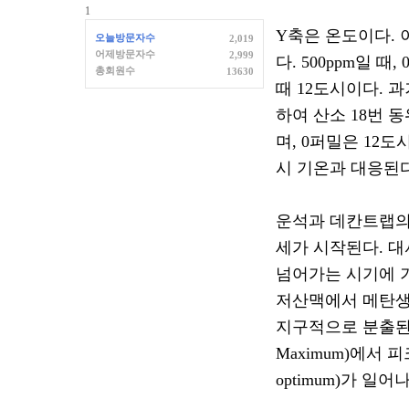
1
Y
축은 온도이다
.
오늘방문자수
2,019
어제방문자수
2,999
다
. 500ppm
일 때
, 
총회원수
13630
때
12
도시이다
.
과
하여 산소
18
번 
며
, 0
퍼밀은
12
도
시 기온과 대응된
운석과 데칸트랩의
세가 시작된다
.
대
넘어가는 시기에 
저산맥에서 메탄생
지구적으로 분출된
Maximum)
에서 피
optimum)
가 일어