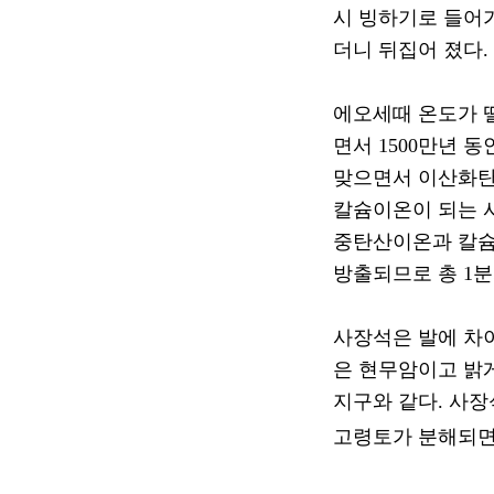
시 빙하기로 들어
더니 뒤집어 졌다
.
에오세때 온도가 
면서
1500
만년 동
맞으면서 이산화탄
칼슘이온이 되는 
중탄산이온과 칼
방출되므로 총
1
분
사장석은 발에 차
은 현무암이고 밝
지구와 같다
.
사장
고령토가 분해되