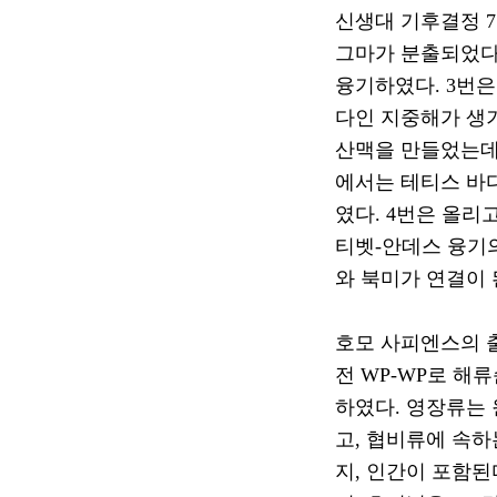
신생대 기후결정
7
그마가 분출되었
융기하였다
. 3
번은
다인 지중해가 생
산맥을 만들었는데
에서는 테티스 바
였다
. 4
번은 올리
티벳
-
안데스 융기
와 북미가 연결이
호모 사피엔스의 
전
WP-WP
로 해류
하였다
.
영장류는 
고
,
협비류에 속하
지
,
인간이 포함된