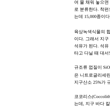
여 물 채워 놓으면
로 분류한다
.
착편
는데
15,000
종이다
육상녹색식물의 
이다
.
그래서 지구
석유가 된다
.
석유
타고 다닐 때 대
규조류 껍질이
SiO
은 니트로글리세린
지구산소
25%
가 
코코리스
(Coccolith
는데
,
지구 바다 