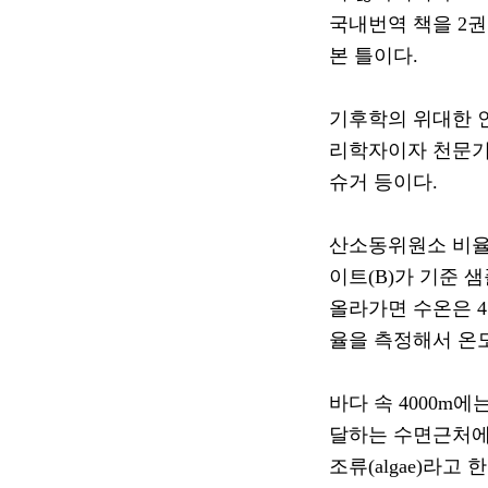
국내번역 책을
2
권
본 틀이다
.
기후학의 위대한 
리학자이자 천문기
슈거 등이다
.
산소동위원소 비율
이트
(B)
가 기준 
올라가면 수온은
4
율을 측정해서 온
바다 속
4000m
에는
달하는 수면근처에
조류
(algae)
라고 