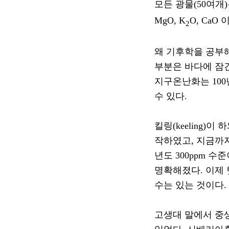
모든 광물
(50
여개
)
MgO, K
O, CaO
2
왜 기후학을 공부
부분은 바다에 잠
지구온난화는
100
수 있다
.
킬링
(keeling)
이 
작하였고
,
지금까
년도
300ppm
수준
명확해졌다
.
이제
수는 있는 것이다
.
고생대 말에서 중