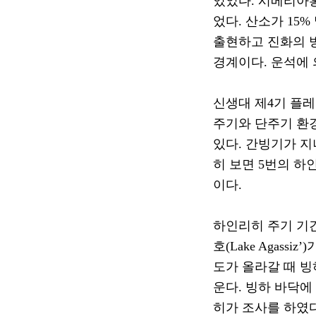
있었다
.
시베리아
었다
.
산소가
15%
출현하고 진화의 
경계이다
.
운석에 
신생대 제
4
기 플
주기와 단주기 환
있다
.
간빙기가 지
히 보면
5
번의 하
이다
.
하인리히 주기 기
호
(Lake Agassiz’)
도가 올라갈 때 빙
운다
.
빙하 바닥에
히가 조사를 하였