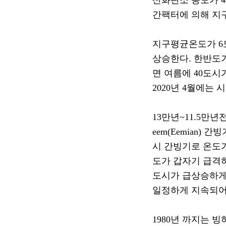
산화탄소 농도가
4
간팩터에 의해 지
지구평균온도가
6
상승한다
.
한반도가
면 여름에
40
도시가
2020
년
4
월에는 
13
만년
~11.5
만년
eem(Eemian)
간빙
시 간빙기로 온도
도가 갑자기 급격
도시가 급상승하게
일정하게 지속되어
1980
년 까지는 빙