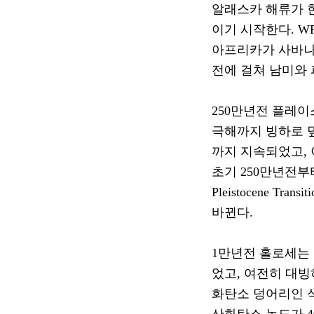
알래스카 해류가 
이기 시작한다
. W
아프리카가 사바나
전에 걸쳐 남미와
250
만년전 플레이
극해까지 빙하로 
까지 지속되었고
,
초기
250
만년전부
Pleistocene Transiti
바뀐다
.
1
만년전 홀로세는
었고
,
여전히 대빙
화탄소 덩어리인 