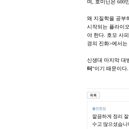
며
,
호미닌은
600
왜 지질학을 공부
시작되는 플라이오
야 한다
.
호모 사피
경의 진화
>
에서는
신생대 마지막 대
터
”
이기 때문이다
.
목록
월인천강
깔끔하게 정리 잘
수고 많으셨습니