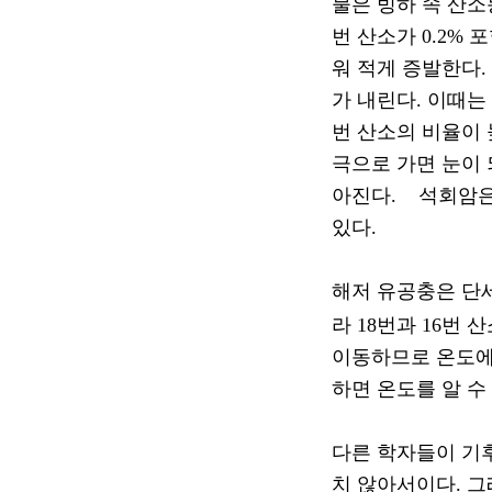
물은 빙하 속 산
번 산소가
0.2%
포
워 적게 증발한다
.
가 내린다
.
이때는
번 산소의 비율이
극으로 가면 눈이
아진다
.
석회암은
있다
.
해저 유공충은 
라
18
번과
16
번 
이동하므로 온도에
하면 온도를 알 수
다른 학자들이 기
치 않아서이다
.
그