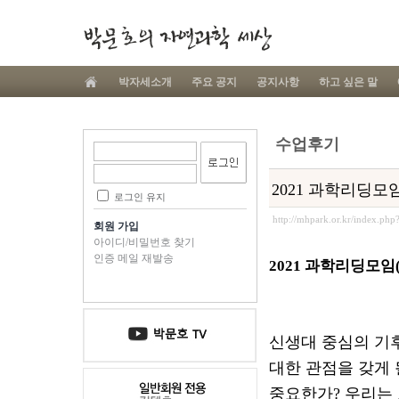
박자세소개
주요 공지
공지사항
하고 싶은 말
수업후기
2021 과학리딩모임(
로그인 유지
http://mhpark.or.kr/index.ph
회원 가입
아이디/비밀번호 찾기
인증 메일 재발송
2021 과학리딩모임(줌
신생대 중심의 기
대한 관점을 갖게 
중요한가
?
우리는