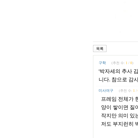
목록
구학
(추천 수:
1
/
0
)
'박자세의 추사 
니다. 참으로 감
미사여구
(추천 수:
1
/
프레임 전체가 한
양이 쌓이면 질
작지만 의미 있는
저도 부지런히 