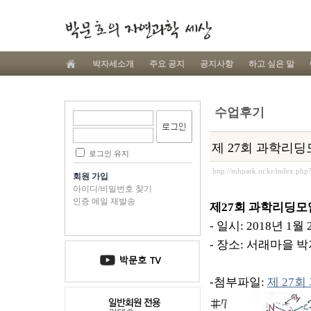
박자세소개
주요 공지
공지사항
하고 싶은 말
수업후기
제 27회 과학리딩모
로그인 유지
http://mhpark.or.kr/index.ph
회원 가입
아이디/비밀번호 찾기
인증 메일 재발송
제27회 과학리딩모임 
- 일시: 2018년 1
- 장소: 서래마을 
-첨부파일:
제 27회