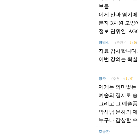
보들
이제 산과 염기에
분자 3차원 모양
정보 단위인 AG
장범식
(추천 수:
1
/
0
)
자료 감사합니다.
이번 강의는 확실
정추
(추천 수:
1
/
0
)
제게는 의미없는 
예술의 경지로 
그리고 그 예술품
박사님 문하의 
누구나 감상할 수
조동환