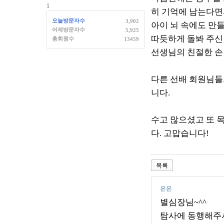
1
히 기억에 남는다면서
오늘방문자수
3,902
아이 뇌 속에도 만
어제방문자수
5,925
따듯하게 돌봐 주신
총회원수
13459
선생님의 친절한 손
다른 선배 회원님들
니다.
수고 많으셨고 또 
다. 고맙습니다!
목록
은은
별심장님~^^
탐사에 동행해주