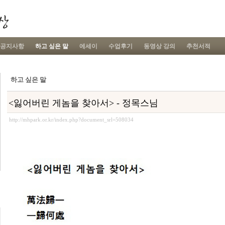
공지사항
하고 싶은 말
에세이
수업후기
동영상 강의
추천서적
하고 싶은 말
<잃어버린 게놈을 찾아서> - 정목스님
http://mhpark.or.kr/index.php?document_srl=508034