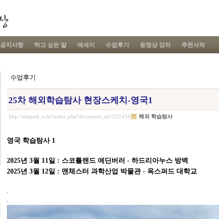
공지사항
하고 싶은 말
에세이
수업후기
동영상 강의
추천서적
수업후기
25차 해외학습탐사 현장스케치-영국1
http://mhpark.or.kr/index.php?document_srl=522434
해외 학습탐사
영국 학습탐사 1
2025년 3월 11일 : 스코틀랜드 에딘버러 - 하드리아누스 방벽
2025년 3월 12일 : 맨체스터 과학산업 박물관 - 옥스퍼드 대학교
.
.