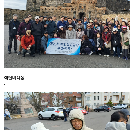
에딘버러성
.