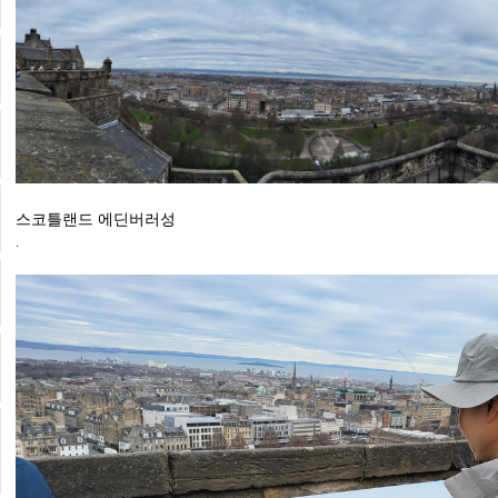
스코틀랜드 에딘버러성
.