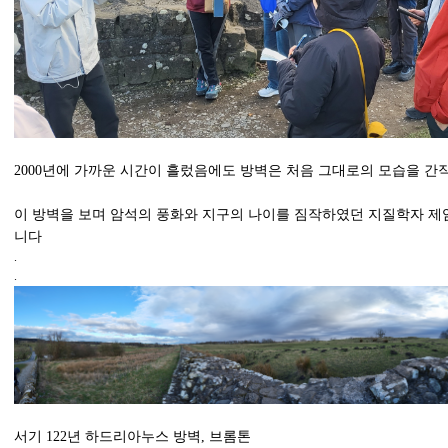
2000년에 가까운 시간이 흘렀음에도 방벽은 처음 그대로의 모습을 간
이 방벽을 보며 암석의 풍화와 지구의 나이를 짐작하였던 지질학자 제
니다
.
.
서기 122년 하드리아누스 방벽, 브롬톤