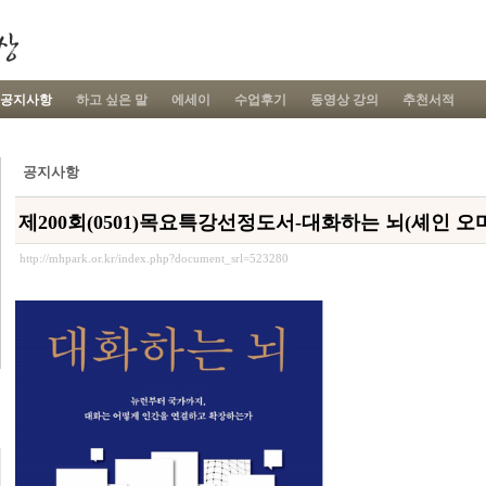
공지사항
하고 싶은 말
에세이
수업후기
동영상 강의
추천서적
공지사항
제200회(0501)목요특강선정도서-대화하는 뇌(셰인 오
http://mhpark.or.kr/index.php?document_srl=523280