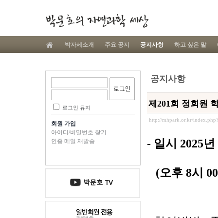
박자세소개
주요 공지
공지사항
하고 싶은 말
공지사항
제201회 정회원 
로그인 유지
http://mhpark.or.kr/index.ph
회원 가입
아이디/비밀번호 찾기
-
일시
2025
년 
인증 메일 재발송
(
오후 8
시
00