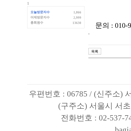
1
오늘방문자수
1,866
어제방문자수
2,999
총회원수
13630
문의
: 010-
.
목록
우편번호 : 06785 / (신주소
(구주소) 서울시 서초구
전화번호 : 02-537-74
bagj