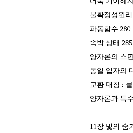
더욱 기이해
불확정성원
파동함수
280
속박 상태
285
양자론의 스
동일 입자의 
교환 대칭
:
물
양자론과 특
11
장 빛의 숨