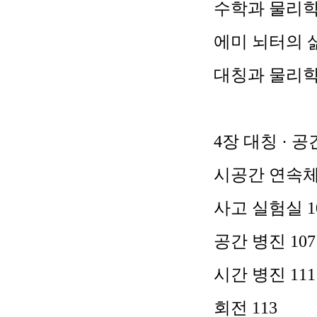
수학과 물리
에미 뇌터의 
대칭과 물리
4
장 대칭
·
공
시공간 연속
사고 실험실
1
공간 병진
107
시간 병진
111
회전
113