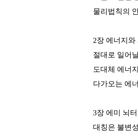
물리법칙의 
2
장 에너지와
절대로 일어날
도대체 에너
다가오는 에
3
장 에미 뇌터
대칭은 불변