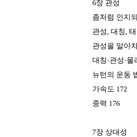
6
장 관성
좀처럼 인지되
관성
,
대칭
,
태
관성을 알아
대칭
·
관성
·
물
뉴턴의 운동 
가속도
172
중력
176
7
장 상대성