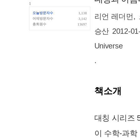
1
오늘방문자수
1,138
리언 레더먼
,
어제방문자수
3,142
총회원수
13697
승산
2012-01
Universe
.
책소개
대칭 시리즈 
이 수학-과학 