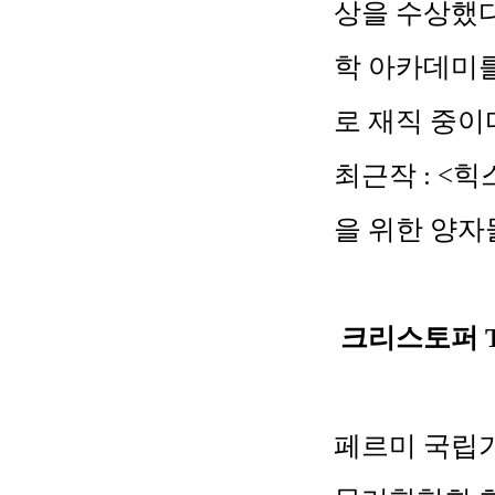
상을 수상했
학 아카데미
로 재직 중이
최근작
: <
힉
을 위한 양자
크리스토퍼
페르미 국립