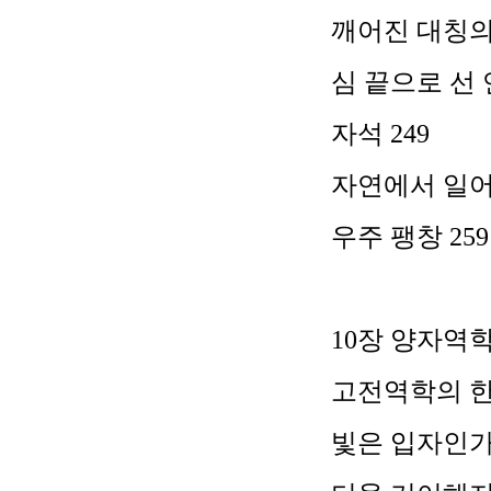
깨어진 대칭
심 끝으로 선
자석
249
자연에서 일어
우주 팽창
259
10
장 양자역
고전역학의 
빛은 입자인