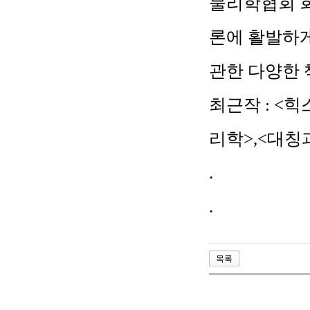
물리학협회 
론에 활발하
관한 다양한 
최근작
: <
힉
리학
>,<
대칭
.
.
목록