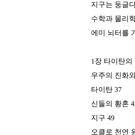
지구는 둥글
수학과 물리
에미 뇌터를
1
장 타이탄의
우주의 진화와
타이탄
37
신들의 황혼
4
지구
49
오클로 천연