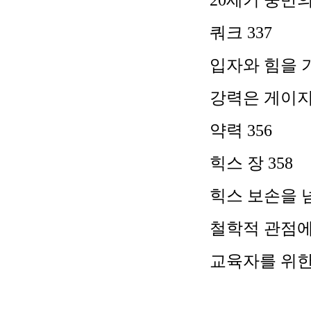
20
세기 중반
쿼크
337
입자와 힘을 
강력은 게이
약력
356
힉스 장
358
힉스 보손을
철학적 관점에
교육자를 위한