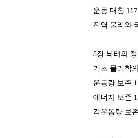
운동 대칭
117
전역 물리와 
5
장 뇌터의 
기초 물리학의
운동량 보존
1
에너지 보존
1
각운동량 보