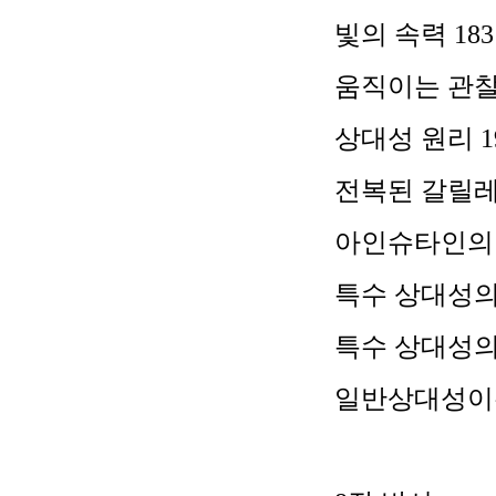
빛의 속력
183
움직이는 관찰
상대성 원리
1
전복된 갈릴
아인슈타인의
특수 상대성의
특수 상대성
일반상대성