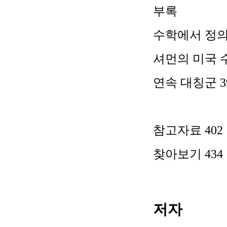
부록
수학에서 정
셔먼의 미국 
연속 대칭군
3
참고자료
402
찾아보기
434
저자