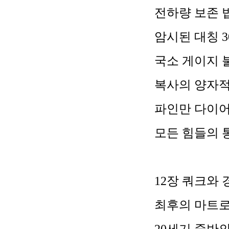
전하량 보존 
암시된 대칭
3
국소 게이지 
복사의 양자
파인만 다이
모든 힘들의 
12
장 쿼크와 
최후의 마트로