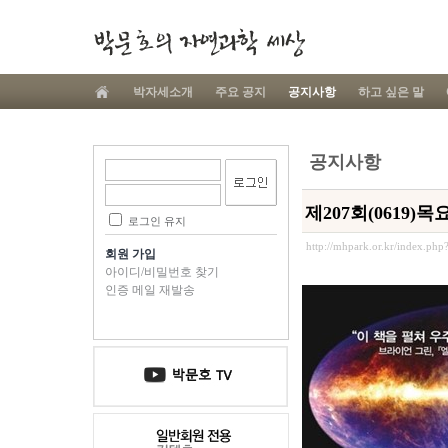
박자세소개
주요 공지
공지사항
하고 싶은 말
공지사항
제207회(0619
로그인 유지
http://mhpark.or.kr/index.ph
회원 가입
아이디/비밀번호 찾기
인증 메일 재발송