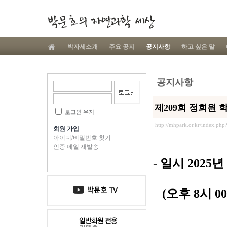
박자세소개
주요 공지
공지사항
하고 싶은 말
공지사항
제209회 정회원 
로그인 유지
http://mhpark.or.kr/index.ph
회원 가입
아이디/비밀번호 찾기
인증 메일 재발송
-
일시
2025
년 
(
오후 8
시
00