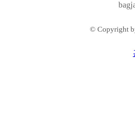
bagj
© Copyright 