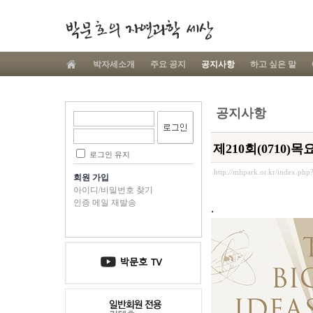
박자세소개
주요 공지
공지사항
하고 싶은 말
공지사항
제210회(0710
로그인 유지
http://mhpark.or.kr/index.ph
회원 가입
아이디/비밀번호 찾기
인증 메일 재발송
.