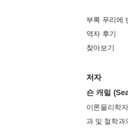
부록 푸리에 
역자 후기
찾아보기
저자
숀 캐럴
(Sea
이론물리학자
과 및 철학