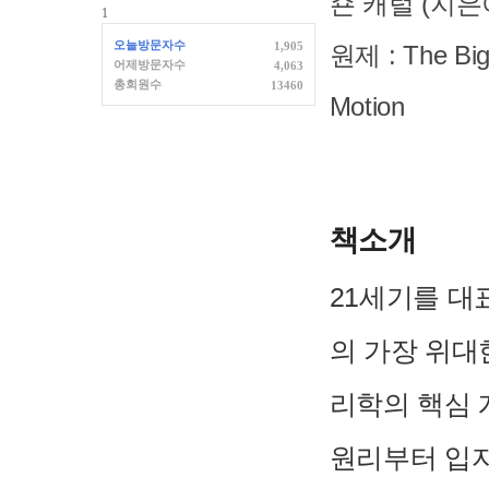
숀 캐럴
(지은이
1
오늘방문자수
1,905
원제 : The Bigg
어제방문자수
4,063
총회원수
13460
Motion
책소개
21세기를 대
의 가장 위대
리학의 핵심 
원리부터 입