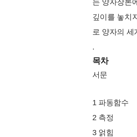
는 양자장론에
깊이를 놓치지
로 양자의 세
.
목차
서문
1 파동함수
2 측정
3 얽힘