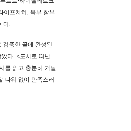
랑크푸르트·하이델베르크
·라이프치히, 북부 함부
이다.
로 검증한 끝에 완성된
남았다. <도시로 떠난
도시를 읽고 충분히 거닐
할 나위 없이 만족스러