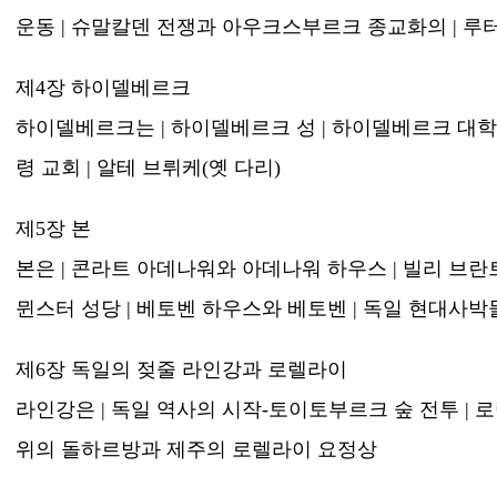
운동 | 슈말칼덴 전쟁과 아우크스부르크 종교화의 | 루
제4장 하이델베르크
하이델베르크는 | 하이델베르크 성 | 하이델베르크 대학교
령 교회 | 알테 브뤼케(옛 다리)
제5장 본
본은 | 콘라트 아데나워와 아데나워 하우스 | 빌리 브란
뮌스터 성당 | 베토벤 하우스와 베토벤 | 독일 현대사박
제6장 독일의 젖줄 라인강과 로렐라이
라인강은 | 독일 역사의 시작-토이토부르크 숲 전투 | 
위의 돌하르방과 제주의 로렐라이 요정상