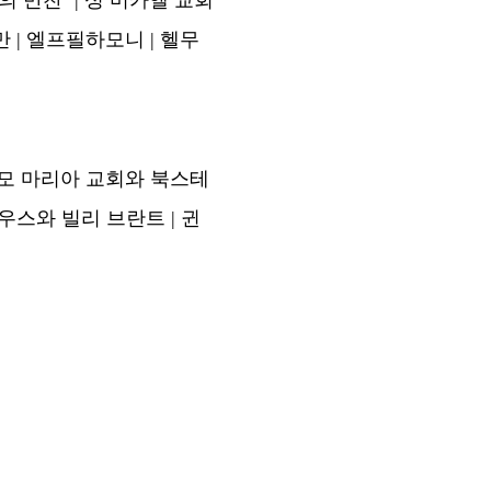
 만찬’ | 성 미카엘 교회
 | 엘프필하모니 | 헬무
성모 마리아 교회와 북스테
우스와 빌리 브란트 | 귄