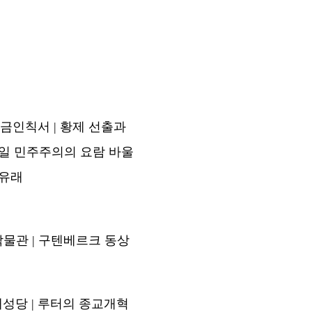
금인칙서 | 황제 선출과
독일 민주주의의 요람 바울
 유래
박물관 | 구텐베르크 동상
대성당 | 루터의 종교개혁