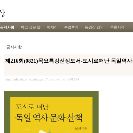
공지사항
하고 싶은 말
에세이
수업후기
동영상 강의
추천서적
공지사항
제216회(0821)목요특강선정도서-도시로떠난 독일역
http://mhpark.or.kr/index.php?document_srl=531234