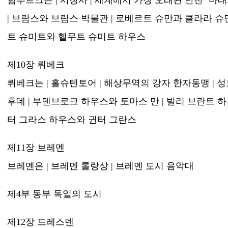
함부르크는 | 시청사 | 세계에서 가장 오래된 만찬 ‘마태의
| 브람스와 브람스 박물관 | 로베르트 슈만과 클라라 슈만
트 슈미트와 헬무트 슈미트 하우스
제10장 뤼베크
뤼베크는 | 홀슈텐토어 | 해상무역의 강자 한자동맹 | 
후데 | 부덴브로크 하우스와 토마스 만 | 빌리 브란트 하
터 그라스 하우스와 귄터 그란스
제11장 브레멘
브레멘은 | 브레멘 롤랑상 | 브레멘 도시 음악대
제4부 동부 독일의 도시
제12장 드레스덴