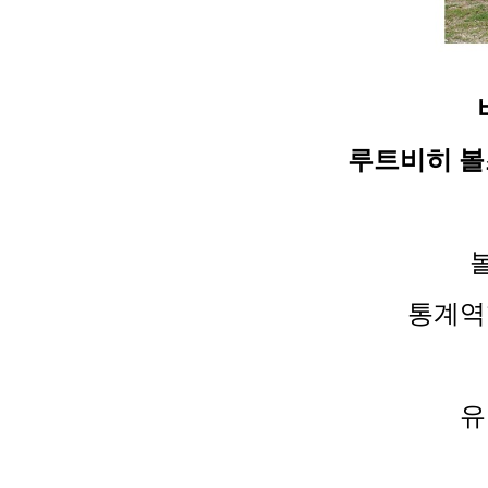
루트비히 볼츠만 
통계역
유