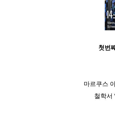
첫번째
마르쿠스 
철학서 