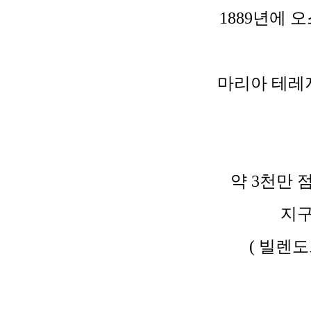
1889년에 
마리아 테레지
약 3천만 
지구
( 빌렌도르