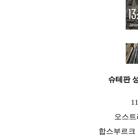
슈테판 성당(S
1
오스트
합스부르크 