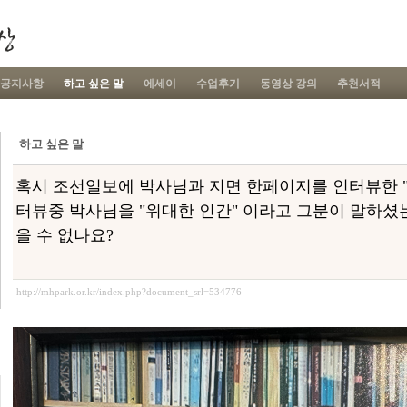
공지사항
하고 싶은 말
에세이
수업후기
동영상 강의
추천서적
하고 싶은 말
혹시 조선일보에 박사님과 지면 한페이지를 인터뷰한 "
터뷰중 박사님을 "위대한 인간" 이라고 그분이 말하셨
을 수 없나요?
http://mhpark.or.kr/index.php?document_srl=534776