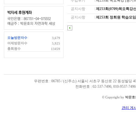
수업후기
제253회 목요특강 [공기의 
공지사항
제253회(0709)목요특
공지사항
제253회 정회원 학습모
오늘방문자수
3,679
어제방문자수
5,925
총회원수
13459
우편번호 : 06785 / (신주소) 서울시 서초구 동산로 22 동성빌딩 4
전화번호 : 02-537-7496, 010-9537-7496
© Copyright by
박문호
관리 게