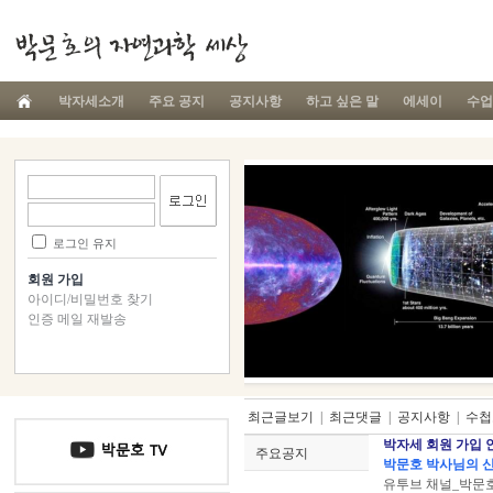
박자세소개
주요 공지
공지사항
하고 싶은 말
에세이
수업
로그인 유지
회원 가입
아이디/비밀번호 찾기
인증 메일 재발송
최근글보기
|
최근댓글
|
공지사항
|
수첩
박자세 회원 가입 
주요공지
박문호 박사님의 신
유투브 채널_박문호