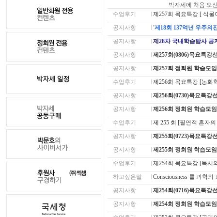
박자세에 처음 오
수업후기
제257회 목요특강 [ 식물이
공지사항
'제18회 137억년 우주
공지사항
제28차 국내학습탐사 공
공지사항
제257회(0806)목요특
공지사항
제257회 정회원 학습모
수업후기
제256회 목요특강 [농화
공지사항
제256회(0730)목요특
공지사항
제256회 정회원 학습모
수업후기
제 255 회 [필연적 혼자의 
공지사항
제255회(0723)목요
공지사항
제255회 정회원 학습모
수업후기
제254회 목요특강 [독서의
하고싶은말
Consciousness 를 
공지사항
제254회(0716)목요특
공지사항
제254회 정회원 학습모